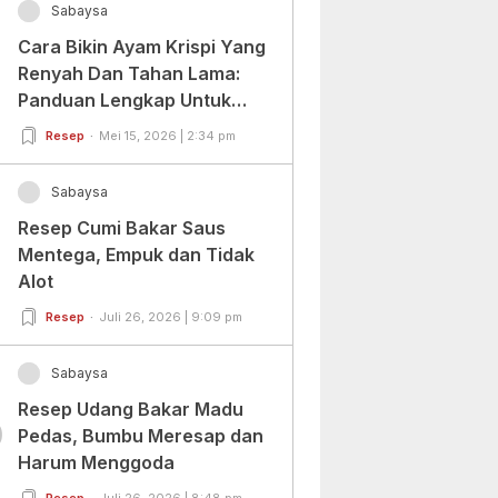
Sabaysa
Cara Bikin Ayam Krispi Yang
Renyah Dan Tahan Lama:
Panduan Lengkap Untuk
Pemula Dan Profesional
Resep
Mei 15, 2026 | 2:34 pm
Sabaysa
Resep Cumi Bakar Saus
Mentega, Empuk dan Tidak
Alot
Resep
Juli 26, 2026 | 9:09 pm
Sabaysa
Resep Udang Bakar Madu
0
Pedas, Bumbu Meresap dan
Harum Menggoda
Resep
Juli 26, 2026 | 8:48 pm