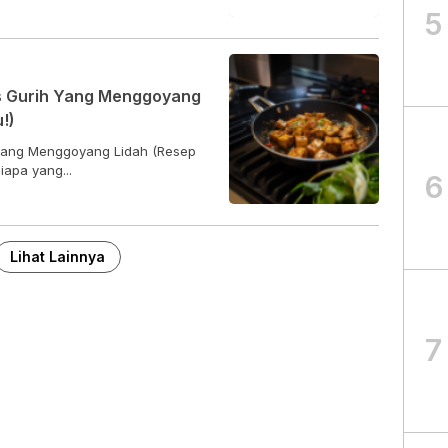
5
s Gurih Yang Menggoyang
!)
yang Menggoyang Lidah (Resep
iapa yang...
6
Lihat Lainnya
7