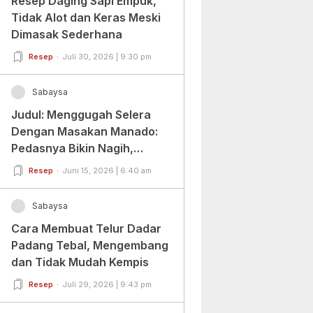
Resep Daging Sapi Empuk,
Tidak Alot dan Keras Meski
Dimasak Sederhana
Resep
Juli 30, 2026 | 9:30 pm
Sabaysa
Judul: Menggugah Selera
Dengan Masakan Manado:
Pedasnya Bikin Nagih,
Ragamnya Bikin Ketagihan!
Resep
Juni 15, 2026 | 6:40 am
Sabaysa
Cara Membuat Telur Dadar
Padang Tebal, Mengembang
dan Tidak Mudah Kempis
Resep
Juli 29, 2026 | 9:43 pm