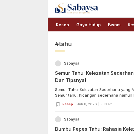
Sabaysa
Lebih Dekat Dengan Ilmu
Resep
Gaya Hidup
Bisnis
Ke
#tahu
Sabaysa
Semur Tahu: Kelezatan Sederhan
Dan Tipsnya!
Semur Tahu: Kelezatan Sederhana yang M
Semur tahu, hidangan sederhana namun ka
Resep
Juli 11, 2026 | 5:39 am
Sabaysa
Bumbu Pepes Tahu: Rahasia Kelez