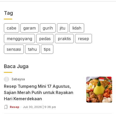
Tag
cabe
garam
gurih
jitu
lidah
menggoyang
pedas
praktis
resep
sensasi
tahu
tips
Baca Juga
Sabaysa
Resep Tumpeng Mini 17 Agustus,
Sajian Merah Putih untuk Rayakan
Hari Kemerdekaan
Resep
Juli 30, 2026 | 9:38 pm