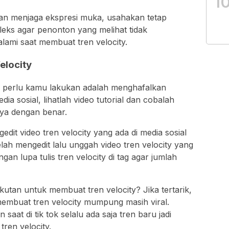
1
dan menjaga ekspresi muka, usahakan tetap
eks agar penonton yang melihat tidak
ami saat membuat tren velocity.
elocity
g perlu kamu lakukan adalah menghafalkan
ia sosial, lihatlah video tutorial dan cobalah
nya dengan benar.
edit video tren velocity yang ada di media sosial
lah mengedit lalu unggah video tren velocity yang
gan lupa tulis tren velocity di tag agar jumlah
kutan untuk membuat tren velocity? Jika tertarik,
 membuat tren velocity mumpung masih viral.
aat di tik tok selalu ada saja tren baru jadi
tren velocity.