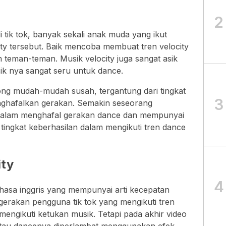
2
di tik tok, banyak sekali anak muda yang ikut
y tersebut. Baik mencoba membuat tren velocity
teman-teman. Musik velocity juga sangat asik
ik nya sangat seru untuk dance.
ong mudah-mudah susah, tergantung dari tingkat
3
hafalkan gerakan. Semakin seseorang
dalam menghafal gerakan dance dan mempunyai
ingkat keberhasilan dalam mengikuti tren dance
ity
4
 bahasa inggris yang mempunyai arti kecepatan
m gerakan pengguna tik tok yang mengikuti tren
mengikuti ketukan musik. Tetapi pada akhir video
 atau dancenya diperlambat menggunakan efek