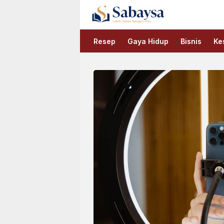
Sabaysa
Lebih Dekat Dengan Ilmu
Resep
Gaya Hidup
Bisnis
Ke