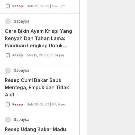
Resep
Juli 29, 2026 | 9:43 pm
Sabaysa
Cara Bikin Ayam Krispi Yang
Renyah Dan Tahan Lama:
Panduan Lengkap Untuk
Pemula Dan Profesional
Resep
Mei 15, 2026 | 2:34 pm
Sabaysa
Resep Cumi Bakar Saus
Mentega, Empuk dan Tidak
Alot
Resep
Juli 26, 2026 | 9:09 pm
Sabaysa
Resep Udang Bakar Madu