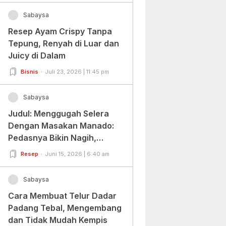
Sabaysa
Resep Ayam Crispy Tanpa
Tepung, Renyah di Luar dan
Juicy di Dalam
Bisnis
Juli 23, 2026 | 11:45 pm
Sabaysa
Judul: Menggugah Selera
Dengan Masakan Manado:
Pedasnya Bikin Nagih,
Ragamnya Bikin Ketagihan!
Resep
Juni 15, 2026 | 6:40 am
Sabaysa
Cara Membuat Telur Dadar
Padang Tebal, Mengembang
dan Tidak Mudah Kempis