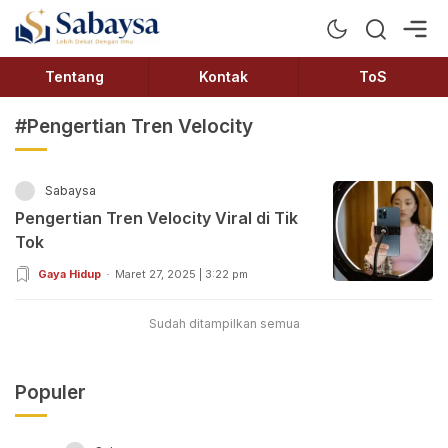
Sabaysa
Lebih Dekat Dengan Ilmu
Tentang
Kontak
ToS
#Pengertian Tren Velocity
Sabaysa
Pengertian Tren Velocity Viral di Tik
Tok
Gaya Hidup
Maret 27, 2025 | 3:22 pm
Sudah ditampilkan semua
Populer