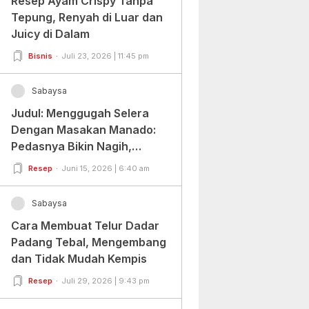
Resep Ayam Crispy Tanpa
Tepung, Renyah di Luar dan
Juicy di Dalam
Bisnis
Juli 23, 2026 | 11:45 pm
Sabaysa
Judul: Menggugah Selera
Dengan Masakan Manado:
Pedasnya Bikin Nagih,
Ragamnya Bikin Ketagihan!
Resep
Juni 15, 2026 | 6:40 am
Sabaysa
Cara Membuat Telur Dadar
Padang Tebal, Mengembang
dan Tidak Mudah Kempis
Resep
Juli 29, 2026 | 9:43 pm