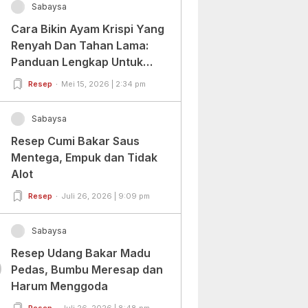
Sabaysa
Cara Bikin Ayam Krispi Yang
Renyah Dan Tahan Lama:
Panduan Lengkap Untuk
Pemula Dan Profesional
Resep
Mei 15, 2026 | 2:34 pm
Sabaysa
Resep Cumi Bakar Saus
Mentega, Empuk dan Tidak
Alot
Resep
Juli 26, 2026 | 9:09 pm
Sabaysa
Resep Udang Bakar Madu
0
Pedas, Bumbu Meresap dan
Harum Menggoda
Resep
Juli 26, 2026 | 8:48 pm