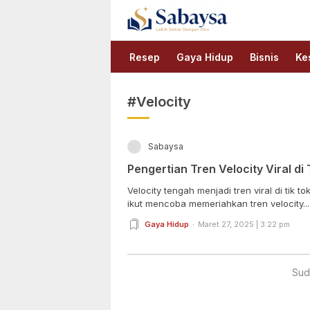
Sabaysa
Lebih Dekat Dengan Ilmu
Resep
Gaya Hidup
Bisnis
Ke
#Velocity
Sabaysa
Pengertian Tren Velocity Viral di 
Velocity tengah menjadi tren viral di tik 
ikut mencoba memeriahkan tren velocity...
Gaya Hidup
Maret 27, 2025 | 3:22 pm
Sud