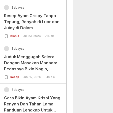
Sabaysa
Resep Ayam Crispy Tanpa
Tepung, Renyah di Luar dan
Juicy di Dalam
Bisnis
Juli 23, 2026 | 11:45 pm
Sabaysa
Judul: Menggugah Selera
Dengan Masakan Manado:
Pedasnya Bikin Nagih,
Ragamnya Bikin Ketagihan!
Resep
Juni 15, 2026 | 6:40 am
Sabaysa
Cara Bikin Ayam Krispi Yang
Renyah Dan Tahan Lama:
Panduan Lengkap Untuk