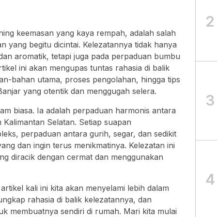
2
ning keemasan yang kaya rempah, adalah salah
an yang begitu dicintai. Kelezatannya tidak hanya
 dan aromatik, tetapi juga pada perpaduan bumbu
tikel ini akan mengupas tuntas rahasia di balik
han-bahan utama, proses pengolahan, hingga tips
Banjar yang otentik dan menggugah selera.
3
am biasa. Ia adalah perpaduan harmonis antara
m Kalimantan Selatan. Setiap suapan
eks, perpaduan antara gurih, segar, dan sedikit
ng dan ingin terus menikmatinya. Kelezatan ini
ang diracik dengan cermat dan menggunakan
4
tikel kali ini kita akan menyelami lebih dalam
ngkap rahasia di balik kelezatannya, dan
 membuatnya sendiri di rumah. Mari kita mulai