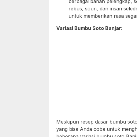
berbagai bahan pelengkap, se
rebus, soun, dan irisan sele
untuk memberikan rasa segar
Variasi Bumbu Soto Banjar:
Meskipun resep dasar bumbu soto B
yang bisa Anda coba untuk menghas
beberapa variasi bumbu soto Banj