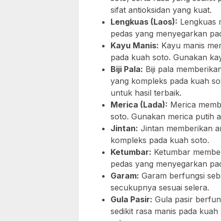
sifat antioksidan yang kuat.
Lengkuas (Laos):
Lengkuas m
pedas yang menyegarkan pad
Kayu Manis:
Kayu manis mem
pada kuah soto. Gunakan kayu
Biji Pala:
Biji pala memberika
yang kompleks pada kuah soto
untuk hasil terbaik.
Merica (Lada):
Merica membe
soto. Gunakan merica putih at
Jintan:
Jintan memberikan ar
kompleks pada kuah soto.
Ketumbar:
Ketumbar memberi
pedas yang menyegarkan pad
Garam:
Garam berfungsi seb
secukupnya sesuai selera.
Gula Pasir:
Gula pasir berfu
sedikit rasa manis pada kuah