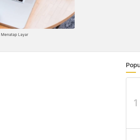
a Menatap Layar
Popu
1