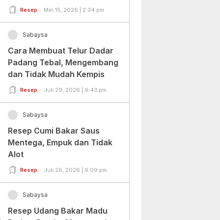
Pemula Dan Profesional
Resep
Mei 15, 2026 | 2:34 pm
Sabaysa
Cara Membuat Telur Dadar
Padang Tebal, Mengembang
dan Tidak Mudah Kempis
Resep
Juli 29, 2026 | 9:43 pm
Sabaysa
Resep Cumi Bakar Saus
Mentega, Empuk dan Tidak
Alot
Resep
Juli 26, 2026 | 9:09 pm
Sabaysa
Resep Udang Bakar Madu