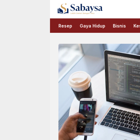
Sabaysa
Lebih Dekat Dengan Ilmu
Resep
Gaya Hidup
Bisnis
Ke