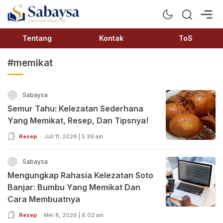
Sabaysa
Lebih Dekat Dengan Ilmu
Tentang
Kontak
ToS
#memikat
Sabaysa
Semur Tahu: Kelezatan Sederhana
Yang Memikat, Resep, Dan Tipsnya!
Resep
Juli 11, 2026 | 5:39 am
Sabaysa
Mengungkap Rahasia Kelezatan Soto
Banjar: Bumbu Yang Memikat Dan
Cara Membuatnya
Resep
Mei 8, 2026 | 8:02 am