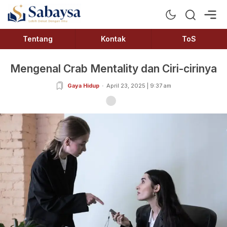
Sabaysa
Lebih Dekat Dengan Ilmu
Tentang
Kontak
ToS
Mengenal Crab Mentality dan Ciri-cirinya
Gaya Hidup
April 23, 2025 | 9:37 am