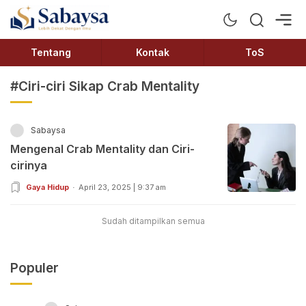
Sabaysa
Lebih Dekat Dengan Ilmu
Tentang
Kontak
ToS
#Ciri-ciri Sikap Crab Mentality
Sabaysa
Mengenal Crab Mentality dan Ciri-
cirinya
Gaya Hidup
April 23, 2025 | 9:37 am
Sudah ditampilkan semua
Populer