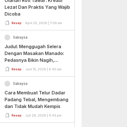
Olahan Roti Tawar: Kreasi
Lezat Dan Praktis Yang Wajib
Dicoba
Resep
April 25, 2026 | 7:06 am
Sabaysa
Judul: Menggugah Selera
Dengan Masakan Manado:
Pedasnya Bikin Nagih,
Ragamnya Bikin Ketagihan!
Resep
Juni 15, 2026 | 6:40 am
Sabaysa
Cara Membuat Telur Dadar
Padang Tebal, Mengembang
dan Tidak Mudah Kempis
Resep
Juli 29, 2026 | 9:43 pm