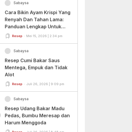
Sabaysa
Cara Bikin Ayam Krispi Yang
Renyah Dan Tahan Lama:
Panduan Lengkap Untuk
Pemula Dan Profesional
Resep
Mei 15, 2026 | 2:34 pm
Sabaysa
Resep Cumi Bakar Saus
Mentega, Empuk dan Tidak
Alot
Resep
Juli 26, 2026 | 9:09 pm
Sabaysa
Resep Udang Bakar Madu
0
Pedas, Bumbu Meresap dan
Harum Menggoda
Resep
Juli 26, 2026 | 8:48 pm