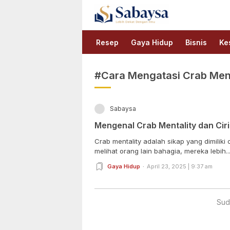
Sabaysa
Lebih Dekat Dengan Ilmu
Resep
Gaya Hidup
Bisnis
Ke
#Cara Mengatasi Crab Ment
Sabaysa
Mengenal Crab Mentality dan Ciri
Crab mentality adalah sikap yang dimilik
melihat orang lain bahagia, mereka lebih..
Gaya Hidup
April 23, 2025 | 9:37 am
Sud