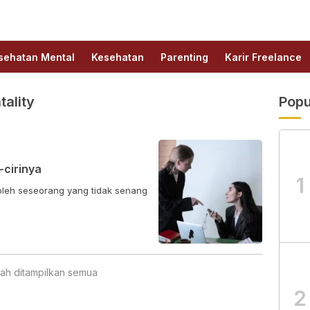
sehatan Mental
Kesehatan
Parenting
Karir Freelance
ality
Popu
-cirinya
1
i oleh seseorang yang tidak senang
.
ah ditampilkan semua
2