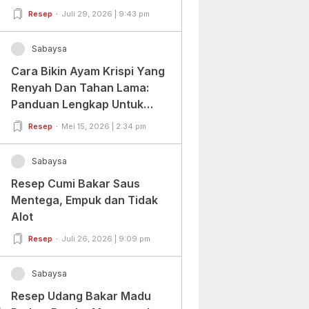
Resep
Juli 29, 2026 | 9:43 pm
Sabaysa
Cara Bikin Ayam Krispi Yang
Renyah Dan Tahan Lama:
Panduan Lengkap Untuk
Pemula Dan Profesional
Resep
Mei 15, 2026 | 2:34 pm
Sabaysa
Resep Cumi Bakar Saus
Mentega, Empuk dan Tidak
Alot
Resep
Juli 26, 2026 | 9:09 pm
Sabaysa
Resep Udang Bakar Madu