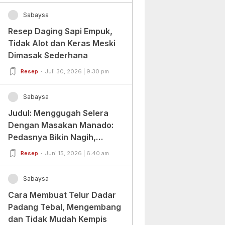
Sabaysa
Resep Daging Sapi Empuk,
Tidak Alot dan Keras Meski
Dimasak Sederhana
Resep
Juli 30, 2026 | 9:30 pm
Sabaysa
Judul: Menggugah Selera
Dengan Masakan Manado:
Pedasnya Bikin Nagih,
Ragamnya Bikin Ketagihan!
Resep
Juni 15, 2026 | 6:40 am
Sabaysa
Cara Membuat Telur Dadar
Padang Tebal, Mengembang
dan Tidak Mudah Kempis