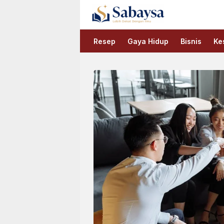
Sabaysa
Lebih Dekat Dengan Ilmu
Resep
Gaya Hidup
Bisnis
Ke