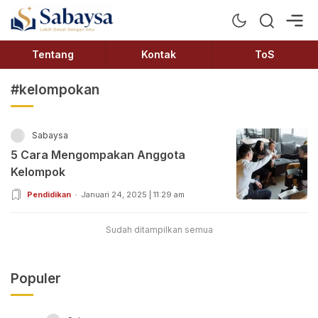
Sabaysa
Lebih Dekat Dengan Ilmu
Tentang
Kontak
ToS
#kelompokan
Sabaysa
5 Cara Mengompakan Anggota
Kelompok
Pendidikan
Januari 24, 2025 | 11:29 am
Sudah ditampilkan semua
Populer