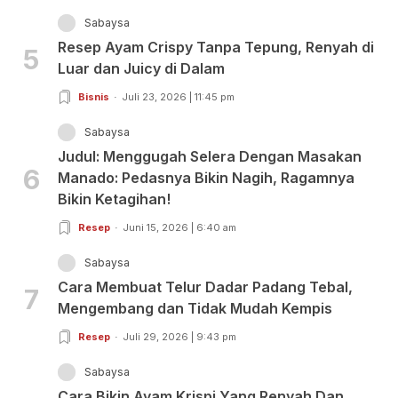
Sabaysa
Resep Ayam Crispy Tanpa Tepung, Renyah di
5
Luar dan Juicy di Dalam
Bisnis
Juli 23, 2026 | 11:45 pm
Sabaysa
Judul: Menggugah Selera Dengan Masakan
6
Manado: Pedasnya Bikin Nagih, Ragamnya
Bikin Ketagihan!
Resep
Juni 15, 2026 | 6:40 am
Sabaysa
Cara Membuat Telur Dadar Padang Tebal,
7
Mengembang dan Tidak Mudah Kempis
Resep
Juli 29, 2026 | 9:43 pm
Sabaysa
Cara Bikin Ayam Krispi Yang Renyah Dan