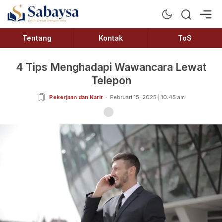
Sabaysa
Lebih Dekat Dengan Ilmu
Tentang
Kontak
ToS
4 Tips Menghadapi Wawancara Lewat
Telepon
Pekerjaan dan Karir
Februari 15, 2025 | 10:45 am