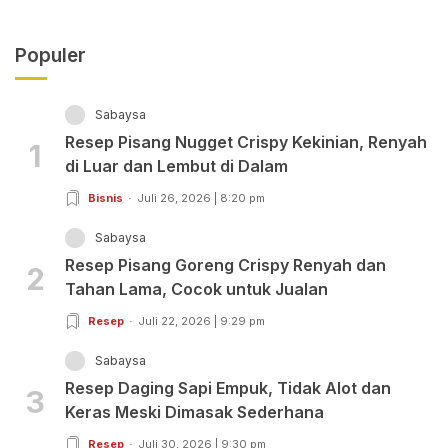
Populer
Sabaysa
Resep Pisang Nugget Crispy Kekinian, Renyah
1
di Luar dan Lembut di Dalam
Bisnis
Juli 26, 2026 | 8:20 pm
Sabaysa
Resep Pisang Goreng Crispy Renyah dan
2
Tahan Lama, Cocok untuk Jualan
Resep
Juli 22, 2026 | 9:29 pm
Sabaysa
Resep Daging Sapi Empuk, Tidak Alot dan
3
Keras Meski Dimasak Sederhana
Resep
Juli 30, 2026 | 9:30 pm