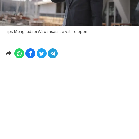
Tips Menghadapi Wawancara Lewat Telepon