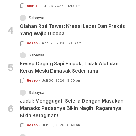
Bisnis
Juli 23, 2026 | 11:45 pm
Sabaysa
Olahan Roti Tawar: Kreasi Lezat Dan Praktis
4
Yang Wajib Dicoba
Resep
April 25, 2026 | 7:06 am
Sabaysa
Resep Daging Sapi Empuk, Tidak Alot dan
5
Keras Meski Dimasak Sederhana
Resep
Juli 30, 2026 | 9:30 pm
Sabaysa
Judul: Menggugah Selera Dengan Masakan
6
Manado: Pedasnya Bikin Nagih, Ragamnya
Bikin Ketagihan!
Resep
Juni 15, 2026 | 6:40 am