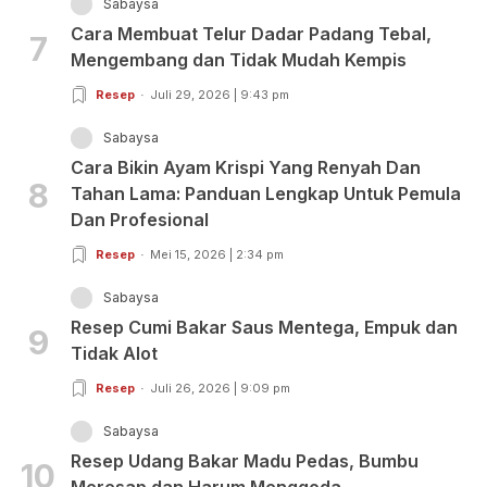
Sabaysa
Cara Membuat Telur Dadar Padang Tebal,
7
Mengembang dan Tidak Mudah Kempis
Resep
Juli 29, 2026 | 9:43 pm
Sabaysa
Cara Bikin Ayam Krispi Yang Renyah Dan
8
Tahan Lama: Panduan Lengkap Untuk Pemula
Dan Profesional
Resep
Mei 15, 2026 | 2:34 pm
Sabaysa
Resep Cumi Bakar Saus Mentega, Empuk dan
9
Tidak Alot
Resep
Juli 26, 2026 | 9:09 pm
Sabaysa
Resep Udang Bakar Madu Pedas, Bumbu
10
Meresap dan Harum Menggoda