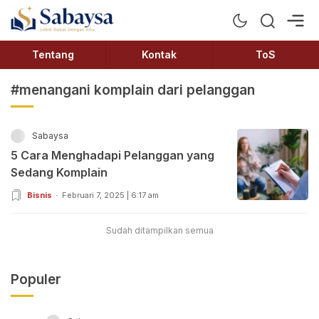
Sabaysa
Lebih Dekat Dengan Ilmu
Tentang
Kontak
ToS
#menangani komplain dari pelanggan
Sabaysa
5 Cara Menghadapi Pelanggan yang
Sedang Komplain
Bisnis
Februari 7, 2025 | 6:17 am
Sudah ditampilkan semua
Populer