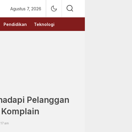
Agustus 7, 2026
Pendidikan
Teknologi
hadapi Pelanggan
 Komplain
:17 am