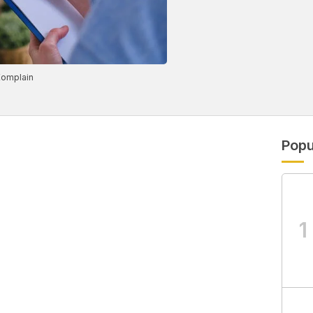
Komplain
Popu
1