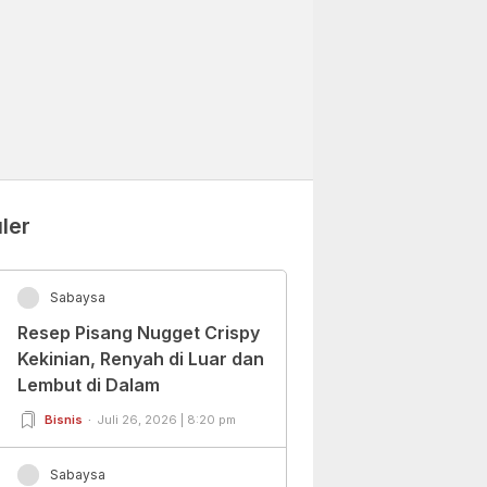
ler
Sabaysa
Resep Pisang Nugget Crispy
Kekinian, Renyah di Luar dan
Lembut di Dalam
Bisnis
Juli 26, 2026 | 8:20 pm
Sabaysa