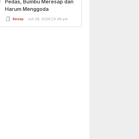
0
Pedas, Bumbu Meresap dan
Harum Menggoda
Resep
Juli 26, 2026 | 8:48 pm