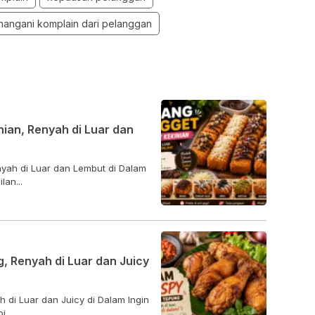
angani komplain dari pelanggan
nian, Renyah di Luar dan
nyah di Luar dan Lembut di Dalam
an...
 Renyah di Luar dan Juicy
di Luar dan Juicy di Dalam Ingin
...