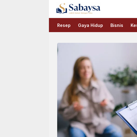
Sabaysa
Lebih Dekat Dengan Ilmu
Resep
Gaya Hidup
Bisnis
Ke