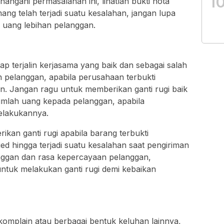
1
ngani permasalahan ini, lihatlah bukti nota
ang telah terjadi suatu kesalahan, jangan lupa
uang lebihan pelanggan.
p terjalin kerjasama yang baik dan sebagai salah
n pelanggan, apabila perusahaan terbukti
n. Jangan ragu untuk memberikan ganti rugi baik
mlah uang kepada pelanggan, apabila
elakukannya.
kan ganti rugi apabila barang terbukti
ed hingga terjadi suatu kesalahan saat pengiriman
nggan dan rasa kepercayaan pelanggan,
tuk melakukan ganti rugi demi kebaikan
mplain atau berbagai bentuk keluhan lainnya,