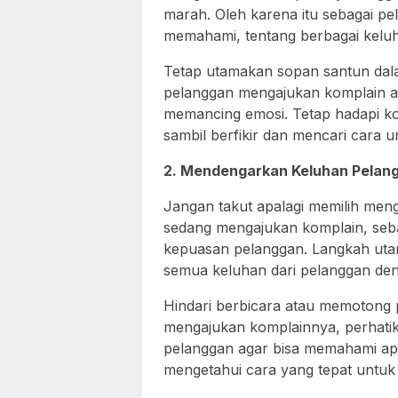
marah. Oleh karena itu sebagai p
memahami, tentang berbagai keluh
Tetap utamakan sopan santun dal
pelanggan mengajukan komplain a
memancing emosi. Tetap hadapi ko
sambil berfikir dan mencari cara 
2. Mendengarkan Keluhan Pelan
Jangan takut apalagi memilih men
sedang mengajukan komplain, seb
kepuasan pelanggan. Langkah uta
semua keluhan dari pelanggan den
Hindari berbicara atau memotong 
mengajukan komplainnya, perhati
pelanggan agar bisa memahami ap
mengetahui cara yang tepat untu