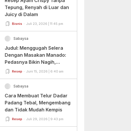
Resep Ayam Crispy Tanpa
Tepung, Renyah di Luar dan
Juicy di Dalam
Bisnis
Juli 23, 2026 | 11:45 pm
Sabaysa
Judul: Menggugah Selera
Dengan Masakan Manado:
Pedasnya Bikin Nagih,
Ragamnya Bikin Ketagihan!
Resep
Juni 15, 2026 | 6:40 am
Sabaysa
Cara Membuat Telur Dadar
Padang Tebal, Mengembang
dan Tidak Mudah Kempis
Resep
Juli 29, 2026 | 9:43 pm