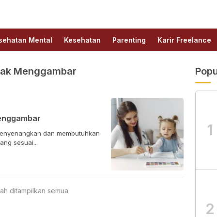
sehatan Mental
Kesehatan
Parenting
Karir Freelance
nak Menggambar
Popu
Menggambar
1
 menyenangkan dan membutuhkan
ang sesuai...
ah ditampilkan semua
2