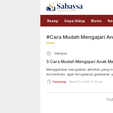
Sabaysa
Lebih Dekat Dengan Ilmu
Resep
Gaya Hidup
Bisnis
Ke
#Cara Mudah Mengajari A
Sabaysa
5 Cara Mudah Mengajari Anak 
Menggambar merupakan aktivitas yang
konsentrasi, agar terciptanya gambaran y
Parenting
Maret 12, 2025 | 5:30 am
Sud