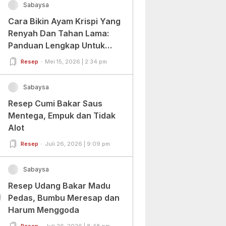
Sabaysa
Cara Bikin Ayam Krispi Yang
Renyah Dan Tahan Lama:
Panduan Lengkap Untuk
Pemula Dan Profesional
Resep
Mei 15, 2026 | 2:34 pm
Sabaysa
Resep Cumi Bakar Saus
Mentega, Empuk dan Tidak
Alot
Resep
Juli 26, 2026 | 9:09 pm
Sabaysa
Resep Udang Bakar Madu
0
Pedas, Bumbu Meresap dan
Harum Menggoda
Resep
Juli 26, 2026 | 8:48 pm