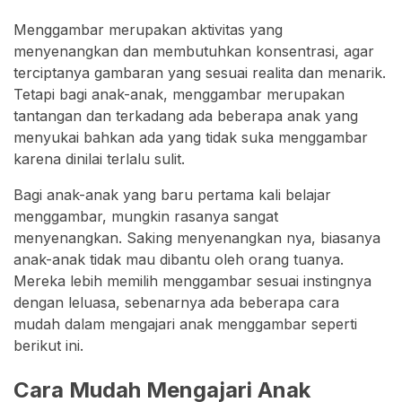
Menggambar merupakan aktivitas yang
menyenangkan dan membutuhkan konsentrasi, agar
terciptanya gambaran yang sesuai realita dan menarik.
Tetapi bagi anak-anak, menggambar merupakan
tantangan dan terkadang ada beberapa anak yang
menyukai bahkan ada yang tidak suka menggambar
karena dinilai terlalu sulit.
Bagi anak-anak yang baru pertama kali belajar
menggambar, mungkin rasanya sangat
menyenangkan. Saking menyenangkan nya, biasanya
anak-anak tidak mau dibantu oleh orang tuanya.
Mereka lebih memilih menggambar sesuai instingnya
dengan leluasa, sebenarnya ada beberapa cara
mudah dalam mengajari anak menggambar seperti
berikut ini.
Cara Mudah Mengajari Anak