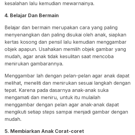
kesalahan lalu kemudian mewarnainya.
4. Belajar Dan Bermain
Belajar dan bermain merupakan cara yang paling
menyenangkan dan paling disukai oleh anak, siapkan
kertas kosong dan pensil lalu kemudian menggambar
objek apapun. Usahakan memilih objek gambar yang
mudah, agar anak tidak kesulitan saat mencoba
menirukan gambarannya.
Menggambar lah dengan pelan-pelan agar anak dapat
melihat, meneliti dan menirukan sesuai langkah dengan
tepat. Karena pada dasarnya anak-anak suka
mengamati dan meniru, untuk itu mulailah
menggambar dengan pelan agar anak-anak dapat
mengikuti setiap steps sampai menjadi gambar dengan
mudah.
5. Membiarkan Anak Corat-coret