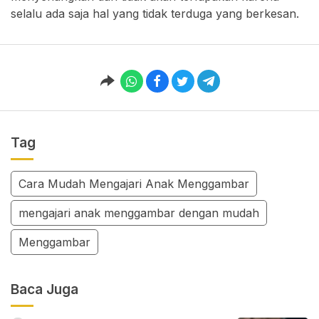
selalu ada saja hal yang tidak terduga yang berkesan.
Tag
Cara Mudah Mengajari Anak Menggambar
mengajari anak menggambar dengan mudah
Menggambar
Baca Juga