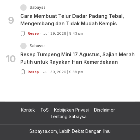
Sabaysa
Cara Membuat Telur Dadar Padang Tebal,
9
Mengembang dan Tidak Mudah Kempis
Resep
Juli 29, 2026 | 9:43 pm
Sabaysa
Resep Tumpeng Mini 17 Agustus, Sajian Merah
10
Putih untuk Rayakan Hari Kemerdekaan
Resep
Juli 30, 2026 | 9:38 pm
Kontak
ToS
Kebijakan Privasi
Disclaimer
Tentang Sabaysa
Sabaysa.com, Lebih Dekat Dengan Ilmu