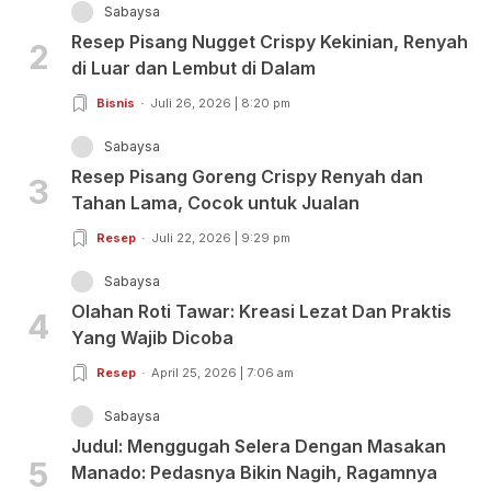
Sabaysa
Resep Pisang Nugget Crispy Kekinian, Renyah
2
di Luar dan Lembut di Dalam
Bisnis
Juli 26, 2026 | 8:20 pm
Sabaysa
Resep Pisang Goreng Crispy Renyah dan
3
Tahan Lama, Cocok untuk Jualan
Resep
Juli 22, 2026 | 9:29 pm
Sabaysa
Olahan Roti Tawar: Kreasi Lezat Dan Praktis
4
Yang Wajib Dicoba
Resep
April 25, 2026 | 7:06 am
Sabaysa
Judul: Menggugah Selera Dengan Masakan
5
Manado: Pedasnya Bikin Nagih, Ragamnya