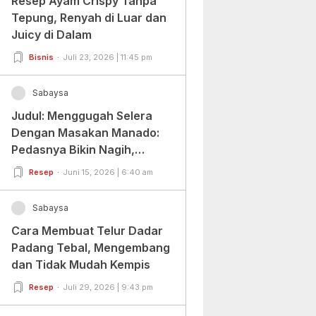
Resep Ayam Crispy Tanpa
Tepung, Renyah di Luar dan
Juicy di Dalam
Bisnis
Juli 23, 2026 | 11:45 pm
Sabaysa
Judul: Menggugah Selera
Dengan Masakan Manado:
Pedasnya Bikin Nagih,
Ragamnya Bikin Ketagihan!
Resep
Juni 15, 2026 | 6:40 am
Sabaysa
Cara Membuat Telur Dadar
Padang Tebal, Mengembang
dan Tidak Mudah Kempis
Resep
Juli 29, 2026 | 9:43 pm