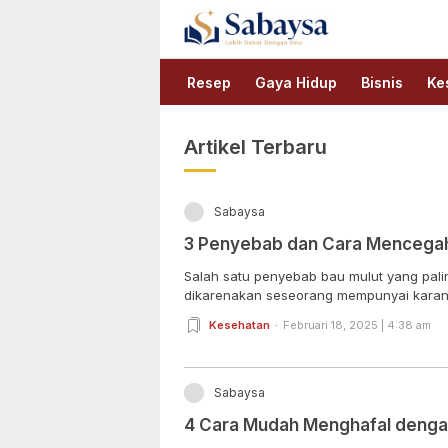
Sabaysa
Lebih Dekat Dengan Ilmu
Resep
Gaya Hidup
Bisnis
Ke
Artikel Terbaru
Sabaysa
3 Penyebab dan Cara Mencegah
Salah satu penyebab bau mulut yang pali
dikarenakan seseorang mempunyai karang g
Kesehatan
Februari 18, 2025 | 4:38 am
Sabaysa
4 Cara Mudah Menghafal denga