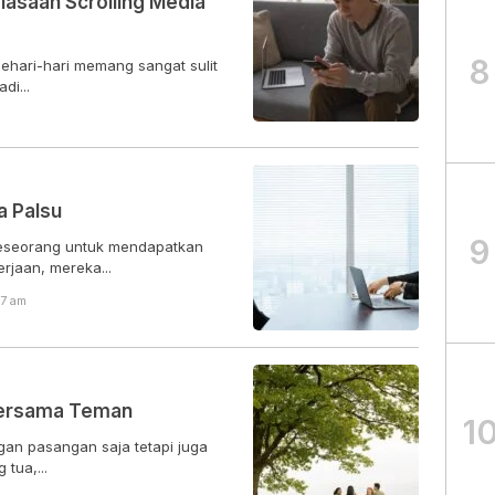
asaan Scrolling Media
8
ehari-hari memang sangat sulit
di...
a Palsu
9
seseorang untuk mendapatkan
jaan, mereka...
27 am
 Bersama Teman
1
gan pasangan saja tetapi juga
tua,...