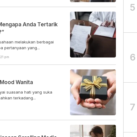
5
Mengapa Anda Tertarik
?”
usahaan melakukan berbagai
 pertanyaan yang...
6
:21 pm
 Mood Wanita
ai suasana hati yang suka
ahkan terkadang...
7