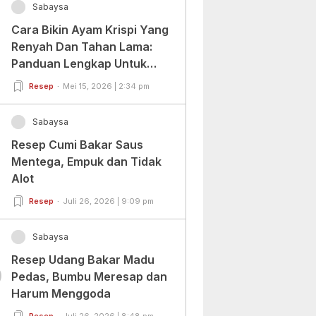
Sabaysa
Cara Bikin Ayam Krispi Yang
Renyah Dan Tahan Lama:
Panduan Lengkap Untuk
Pemula Dan Profesional
Resep
Mei 15, 2026 | 2:34 pm
Sabaysa
Resep Cumi Bakar Saus
Mentega, Empuk dan Tidak
Alot
Resep
Juli 26, 2026 | 9:09 pm
Sabaysa
Resep Udang Bakar Madu
0
Pedas, Bumbu Meresap dan
Harum Menggoda
Resep
Juli 26, 2026 | 8:48 pm