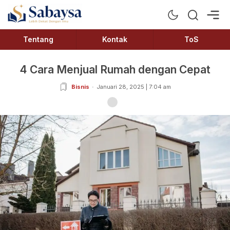
Sabaysa
Lebih Dekat Dengan Ilmu
Tentang
Kontak
ToS
4 Cara Menjual Rumah dengan Cepat
Bisnis
Januari 28, 2025 | 7:04 am