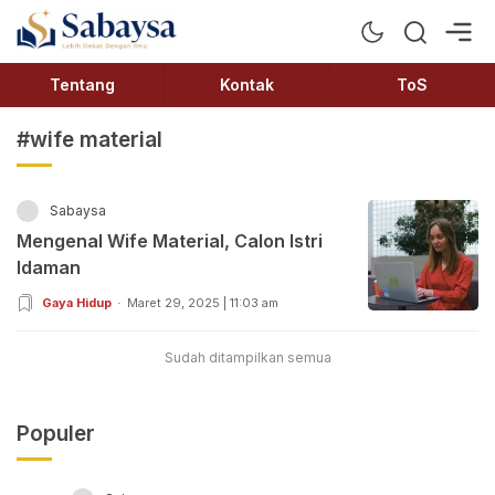
Sabaysa
Lebih Dekat Dengan Ilmu
Tentang
Kontak
ToS
#wife material
Sabaysa
Mengenal Wife Material, Calon Istri
Idaman
Gaya Hidup
Maret 29, 2025 | 11:03 am
Sudah ditampilkan semua
Populer