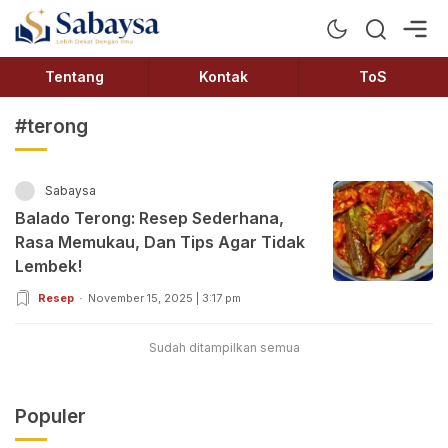
Sabaysa
Lebih Dekat Dengan Ilmu
Tentang
Kontak
ToS
#terong
Sabaysa
Balado Terong: Resep Sederhana,
Rasa Memukau, Dan Tips Agar Tidak
Lembek!
Resep
November 15, 2025 | 3:17 pm
Sudah ditampilkan semua
Populer