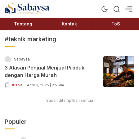
Sabaysa
Lebih Dekat Dengan Ilmu
Tentang
Kontak
ToS
#teknik marketing
Sabaysa
3 Alasan Penjual Menjual Produk
dengan Harga Murah
Bisnis
April 9, 2025 | 2:51 am
Sudah ditampilkan semua
Populer