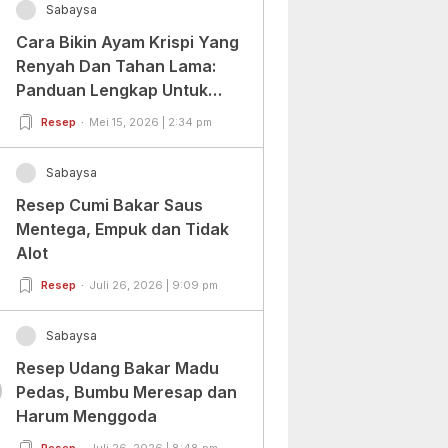
Sabaysa
Cara Bikin Ayam Krispi Yang
Renyah Dan Tahan Lama:
Panduan Lengkap Untuk
Pemula Dan Profesional
Resep
Mei 15, 2026 | 2:34 pm
Sabaysa
Resep Cumi Bakar Saus
Mentega, Empuk dan Tidak
Alot
Resep
Juli 26, 2026 | 9:09 pm
Sabaysa
Resep Udang Bakar Madu
0
Pedas, Bumbu Meresap dan
Harum Menggoda
Resep
Juli 26, 2026 | 8:48 pm