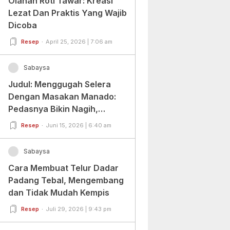
Olahan Roti Tawar: Kreasi
Lezat Dan Praktis Yang Wajib
Dicoba
Resep
April 25, 2026 | 7:06 am
Sabaysa
Judul: Menggugah Selera
Dengan Masakan Manado:
Pedasnya Bikin Nagih,
Ragamnya Bikin Ketagihan!
Resep
Juni 15, 2026 | 6:40 am
Sabaysa
Cara Membuat Telur Dadar
Padang Tebal, Mengembang
dan Tidak Mudah Kempis
Resep
Juli 29, 2026 | 9:43 pm