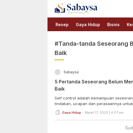
Sabaysa
Lebih Dekat Dengan Ilmu
Resep
Gaya Hidup
Bisnis
Ke
#Tanda-tanda Seseorang B
Baik
Sabaysa
5 Pertanda Seseorang Belum Mem
Baik
Self control adalah kemampuan seseorang
tindakan, ucapan dan perasaannya untuk 
Gaya Hidup
Maret 17, 2025 | 4:07 am
Sud