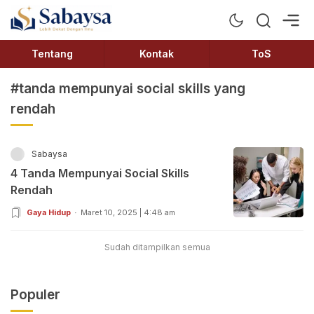
Sabaysa
Lebih Dekat Dengan Ilmu
Tentang
Kontak
ToS
#tanda mempunyai social skills yang
rendah
Sabaysa
4 Tanda Mempunyai Social Skills
Rendah
Gaya Hidup
Maret 10, 2025 | 4:48 am
Sudah ditampilkan semua
Populer