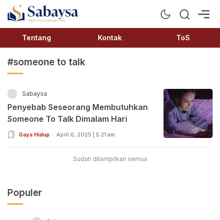
Sabaysa
Lebih Dekat Dengan Ilmu
Tentang
Kontak
ToS
#someone to talk
Sabaysa
Penyebab Seseorang Membutuhkan
Someone To Talk Dimalam Hari
Gaya Hidup
April 6, 2025 | 5:21 am
Sudah ditampilkan semua
Populer