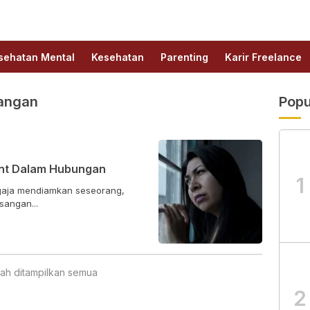
sehatan Mental
Kesehatan
Parenting
Karir Freelance
sangan
Popu
ent Dalam Hubungan
1
ngaja mendiamkan seseorang,
sangan...
ah ditampilkan semua
2