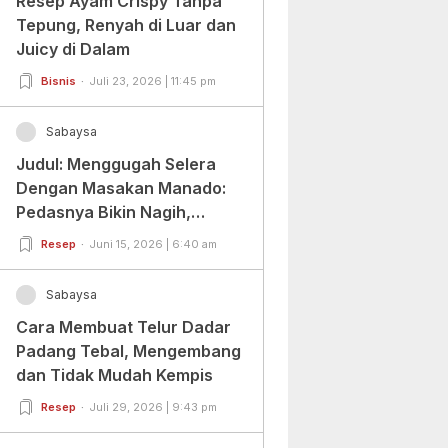
Resep Ayam Crispy Tanpa
Tepung, Renyah di Luar dan
Juicy di Dalam
Bisnis
Juli 23, 2026 | 11:45 pm
Sabaysa
Judul: Menggugah Selera
Dengan Masakan Manado:
Pedasnya Bikin Nagih,
Ragamnya Bikin Ketagihan!
Resep
Juni 15, 2026 | 6:40 am
Sabaysa
Cara Membuat Telur Dadar
Padang Tebal, Mengembang
dan Tidak Mudah Kempis
Resep
Juli 29, 2026 | 9:43 pm