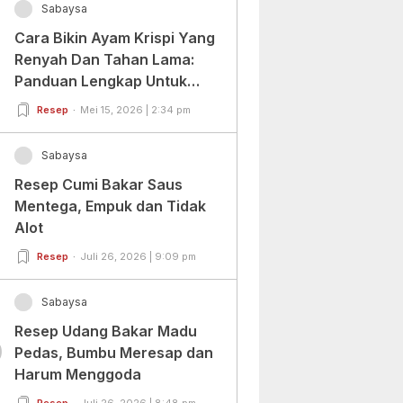
Sabaysa
Cara Bikin Ayam Krispi Yang
Renyah Dan Tahan Lama:
Panduan Lengkap Untuk
Pemula Dan Profesional
Resep
Mei 15, 2026 | 2:34 pm
Sabaysa
Resep Cumi Bakar Saus
Mentega, Empuk dan Tidak
Alot
Resep
Juli 26, 2026 | 9:09 pm
Sabaysa
Resep Udang Bakar Madu
0
Pedas, Bumbu Meresap dan
Harum Menggoda
Resep
Juli 26, 2026 | 8:48 pm