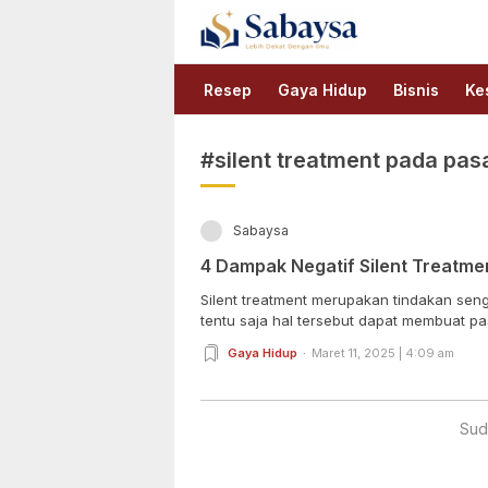
Sabaysa
Lebih Dekat Dengan Ilmu
Resep
Gaya Hidup
Bisnis
Ke
#silent treatment pada pa
Sabaysa
4 Dampak Negatif Silent Treatm
Silent treatment merupakan tindakan se
tentu saja hal tersebut dapat membuat pa
Gaya Hidup
Maret 11, 2025 | 4:09 am
Sud