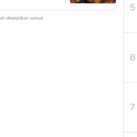
5
ah ditampilkan semua
6
7