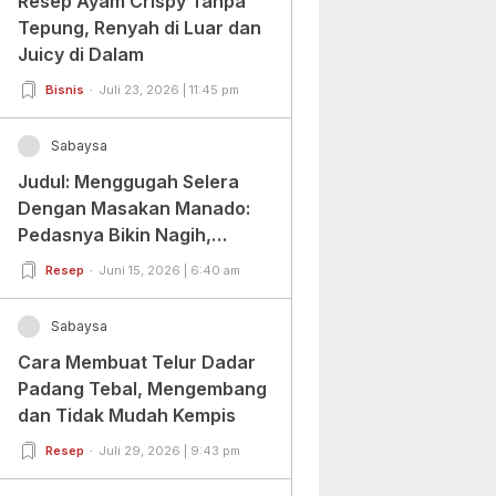
Resep Ayam Crispy Tanpa
Tepung, Renyah di Luar dan
Juicy di Dalam
Bisnis
Juli 23, 2026 | 11:45 pm
Sabaysa
Judul: Menggugah Selera
Dengan Masakan Manado:
Pedasnya Bikin Nagih,
Ragamnya Bikin Ketagihan!
Resep
Juni 15, 2026 | 6:40 am
Sabaysa
Cara Membuat Telur Dadar
Padang Tebal, Mengembang
dan Tidak Mudah Kempis
Resep
Juli 29, 2026 | 9:43 pm