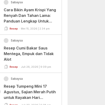
Sabaysa
Cara Bikin Ayam Krispi Yang
Renyah Dan Tahan Lama:
Panduan Lengkap Untuk
Pemula Dan Profesional
Resep
Mei 15, 2026 | 2:34 pm
Sabaysa
Resep Cumi Bakar Saus
Mentega, Empuk dan Tidak
Alot
Resep
Juli 26, 2026 | 9:09 pm
Sabaysa
Resep Tumpeng Mini 17
0
Agustus, Sajian Merah Putih
untuk Rayakan Hari
Kemerdekaan
Resep
Juli 30, 2026 | 9:38 pm