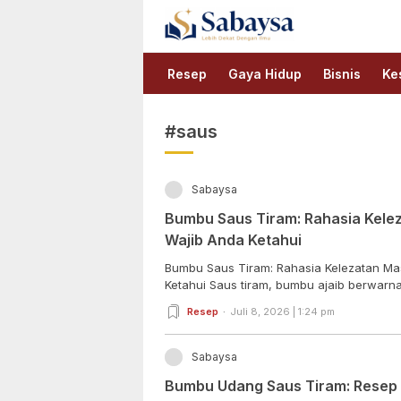
Sabaysa
Lebih Dekat Dengan Ilmu
Resep
Gaya Hidup
Bisnis
Ke
#saus
Sabaysa
Bumbu Saus Tiram: Rahasia Kele
Wajib Anda Ketahui
Bumbu Saus Tiram: Rahasia Kelezatan Ma
Ketahui Saus tiram, bumbu ajaib berwarna 
Resep
Juli 8, 2026 | 1:24 pm
Sabaysa
Bumbu Udang Saus Tiram: Resep P