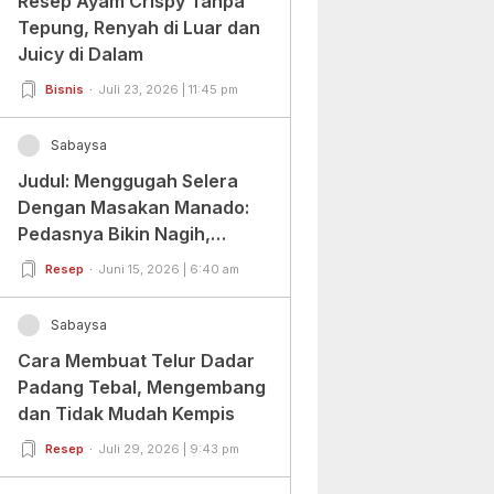
Resep Ayam Crispy Tanpa
Tepung, Renyah di Luar dan
Juicy di Dalam
Bisnis
Juli 23, 2026 | 11:45 pm
Sabaysa
Judul: Menggugah Selera
Dengan Masakan Manado:
Pedasnya Bikin Nagih,
Ragamnya Bikin Ketagihan!
Resep
Juni 15, 2026 | 6:40 am
Sabaysa
Cara Membuat Telur Dadar
Padang Tebal, Mengembang
dan Tidak Mudah Kempis
Resep
Juli 29, 2026 | 9:43 pm