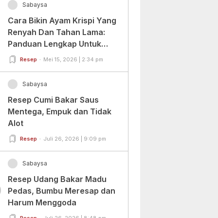
Sabaysa
Cara Bikin Ayam Krispi Yang
Renyah Dan Tahan Lama:
Panduan Lengkap Untuk
Pemula Dan Profesional
Resep
Mei 15, 2026 | 2:34 pm
Sabaysa
Resep Cumi Bakar Saus
Mentega, Empuk dan Tidak
Alot
Resep
Juli 26, 2026 | 9:09 pm
Sabaysa
Resep Udang Bakar Madu
0
Pedas, Bumbu Meresap dan
Harum Menggoda
Resep
Juli 26, 2026 | 8:48 pm