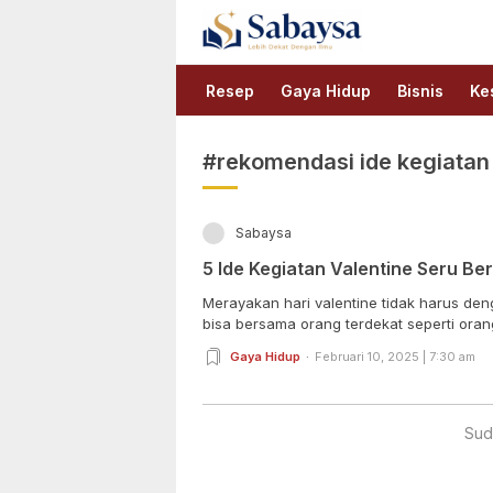
Sabaysa
Lebih Dekat Dengan Ilmu
Resep
Gaya Hidup
Bisnis
Ke
#rekomendasi ide kegiatan 
Sabaysa
5 Ide Kegiatan Valentine Seru B
Merayakan hari valentine tidak harus den
bisa bersama orang terdekat seperti orang 
Gaya Hidup
Februari 10, 2025 | 7:30 am
Sud