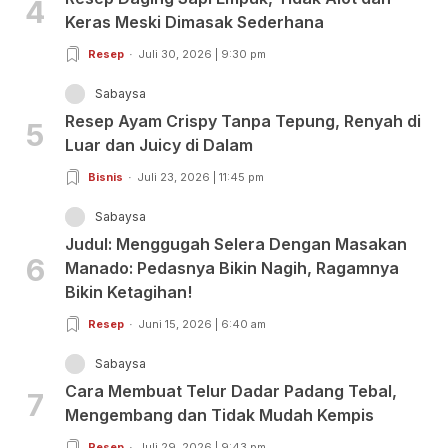
4
Keras Meski Dimasak Sederhana
Resep
Juli 30, 2026 | 9:30 pm
Sabaysa
Resep Ayam Crispy Tanpa Tepung, Renyah di
5
Luar dan Juicy di Dalam
Bisnis
Juli 23, 2026 | 11:45 pm
Sabaysa
Judul: Menggugah Selera Dengan Masakan
6
Manado: Pedasnya Bikin Nagih, Ragamnya
Bikin Ketagihan!
Resep
Juni 15, 2026 | 6:40 am
Sabaysa
Cara Membuat Telur Dadar Padang Tebal,
7
Mengembang dan Tidak Mudah Kempis
Resep
Juli 29, 2026 | 9:43 pm