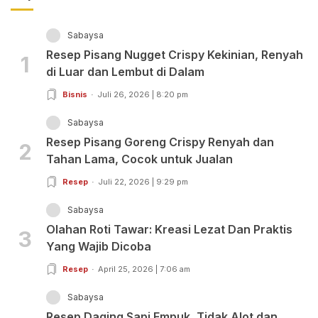
Sabaysa
Resep Pisang Nugget Crispy Kekinian, Renyah
1
di Luar dan Lembut di Dalam
Bisnis
Juli 26, 2026 | 8:20 pm
Sabaysa
Resep Pisang Goreng Crispy Renyah dan
2
Tahan Lama, Cocok untuk Jualan
Resep
Juli 22, 2026 | 9:29 pm
Sabaysa
Olahan Roti Tawar: Kreasi Lezat Dan Praktis
3
Yang Wajib Dicoba
Resep
April 25, 2026 | 7:06 am
Sabaysa
Resep Daging Sapi Empuk, Tidak Alot dan