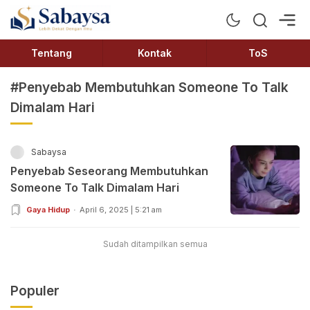
Sabaysa
Lebih Dekat Dengan Ilmu
Tentang
Kontak
ToS
#Penyebab Membutuhkan Someone To Talk
Dimalam Hari
Sabaysa
Penyebab Seseorang Membutuhkan
Someone To Talk Dimalam Hari
Gaya Hidup
April 6, 2025 | 5:21 am
Sudah ditampilkan semua
Populer