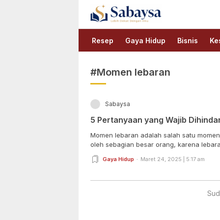
Sabaysa
Lebih Dekat Dengan Ilmu
Resep
Gaya Hidup
Bisnis
Ke
#Momen lebaran
Sabaysa
5 Pertanyaan yang Wajib Dihind
Momen lebaran adalah salah satu momen 
oleh sebagian besar orang, karena lebaran
Gaya Hidup
Maret 24, 2025 | 5:17 am
Sud