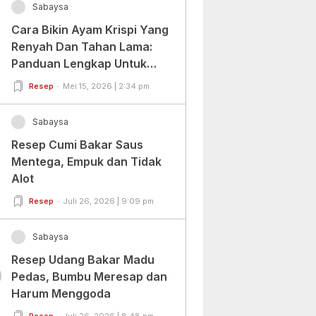
Sabaysa
Cara Bikin Ayam Krispi Yang
Renyah Dan Tahan Lama:
Panduan Lengkap Untuk
Pemula Dan Profesional
Resep
Mei 15, 2026 | 2:34 pm
Sabaysa
Resep Cumi Bakar Saus
Mentega, Empuk dan Tidak
Alot
Resep
Juli 26, 2026 | 9:09 pm
Sabaysa
Resep Udang Bakar Madu
0
Pedas, Bumbu Meresap dan
Harum Menggoda
Resep
Juli 26, 2026 | 8:48 pm