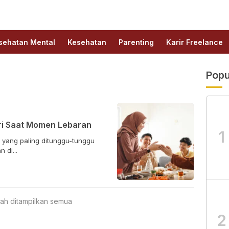
sehatan Mental
Kesehatan
Parenting
Karir Freelance
Popu
ari Saat Momen Lebaran
1
yang paling ditunggu-tunggu
 di...
ah ditampilkan semua
2