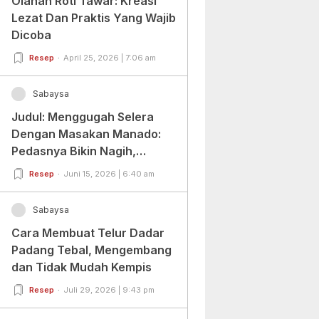
Olahan Roti Tawar: Kreasi
Lezat Dan Praktis Yang Wajib
Dicoba
Resep
April 25, 2026 | 7:06 am
Sabaysa
Judul: Menggugah Selera
Dengan Masakan Manado:
Pedasnya Bikin Nagih,
Ragamnya Bikin Ketagihan!
Resep
Juni 15, 2026 | 6:40 am
Sabaysa
Cara Membuat Telur Dadar
Padang Tebal, Mengembang
dan Tidak Mudah Kempis
Resep
Juli 29, 2026 | 9:43 pm