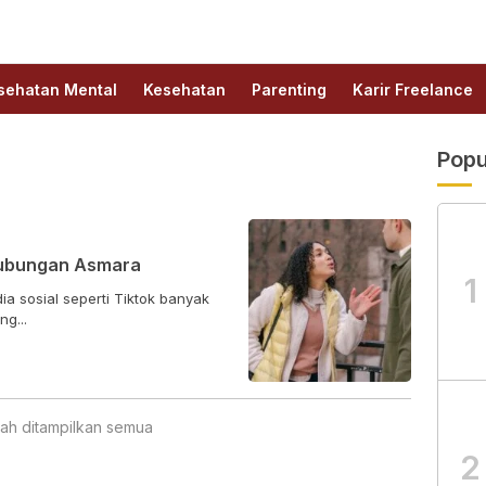
sehatan Mental
Kesehatan
Parenting
Karir Freelance
Popu
Hubungan Asmara
1
dia sosial seperti Tiktok banyak
g...
ah ditampilkan semua
2