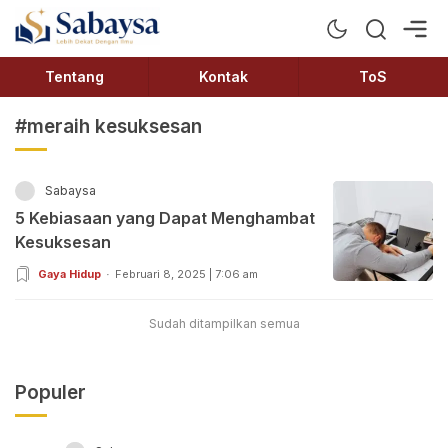
Sabaysa
Lebih Dekat Dengan Ilmu
Tentang
Kontak
ToS
#meraih kesuksesan
Sabaysa
5 Kebiasaan yang Dapat Menghambat
Kesuksesan
Gaya Hidup
Februari 8, 2025 | 7:06 am
Sudah ditampilkan semua
Populer