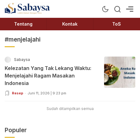
Sabaysa
Lebih Dekat Dengan Ilmu
Tentang
Kontak
ToS
#menjelajahi
Sabaysa
Kelezatan Yang Tak Lekang Waktu:
Menjelajahi Ragam Masakan
Indonesia
Resep
Juni 11, 2026 | 9:23 pm
Sudah ditampilkan semua
Populer