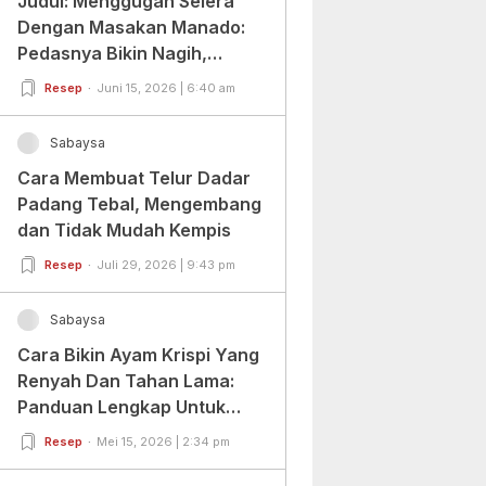
Judul: Menggugah Selera
Dengan Masakan Manado:
Pedasnya Bikin Nagih,
Ragamnya Bikin Ketagihan!
Resep
Juni 15, 2026 | 6:40 am
Sabaysa
Cara Membuat Telur Dadar
Padang Tebal, Mengembang
dan Tidak Mudah Kempis
Resep
Juli 29, 2026 | 9:43 pm
Sabaysa
Cara Bikin Ayam Krispi Yang
Renyah Dan Tahan Lama:
Panduan Lengkap Untuk
Pemula Dan Profesional
Resep
Mei 15, 2026 | 2:34 pm