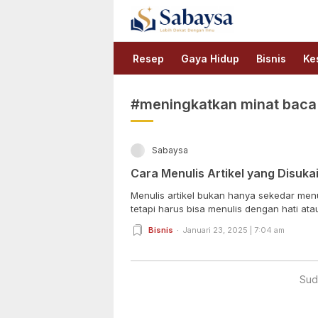
Sabaysa
Lebih Dekat Dengan Ilmu
Resep
Gaya Hidup
Bisnis
Ke
#meningkatkan minat baca 
Sabaysa
Cara Menulis Artikel yang Disuk
Menulis artikel bukan hanya sekedar menul
tetapi harus bisa menulis dengan hati atau
Bisnis
Januari 23, 2025 | 7:04 am
Sud