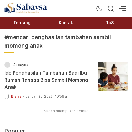
Sabaysa
Lebih Dekat Dengan Ilmu
Tentang
Kontak
ToS
#mencari penghasilan tambahan sambil
momong anak
Sabaysa
Ide Penghasilan Tambahan Bagi Ibu
Rumah Tangga Bisa Sambil Momong
Anak
Bisnis
Januari 23, 2025 | 10:56 am
Sudah ditampilkan semua
Populer