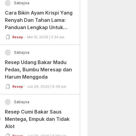
Sabaysa
Cara Bikin Ayam Krispi Yang
Renyah Dan Tahan Lama:
Panduan Lengkap Untuk
Pemula Dan Profesional
Resep
Mei 15, 2026 | 2:34 pm
Sabaysa
Resep Udang Bakar Madu
Pedas, Bumbu Meresap dan
Harum Menggoda
Resep
Juli 26, 2026 | 8:48 pm
Sabaysa
Resep Cumi Bakar Saus
0
Mentega, Empuk dan Tidak
Alot
Resep
Juli 26, 2026 | 9:09 pm