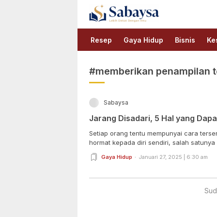
Sabaysa
Lebih Dekat Dengan Ilmu
Resep
Gaya Hidup
Bisnis
Ke
#memberikan penampilan t
Sabaysa
Jarang Disadari, 5 Hal yang Dap
Setiap orang tentu mempunyai cara terse
hormat kepada diri sendiri, salah satunya
Gaya Hidup
Januari 27, 2025 | 6:30 am
Sud