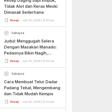
Resep Daging Sapi Empuk,
Tidak Alot dan Keras Meski
Dimasak Sederhana
Resep
Juli 30, 2026 | 9:30 pm
Sabaysa
Judul: Menggugah Selera
Dengan Masakan Manado:
Pedasnya Bikin Nagih,
Ragamnya Bikin Ketagihan!
Resep
Juni 15, 2026 | 6:40 am
Sabaysa
Cara Membuat Telur Dadar
Padang Tebal, Mengembang
dan Tidak Mudah Kempis
Resep
Juli 29, 2026 | 9:43 pm