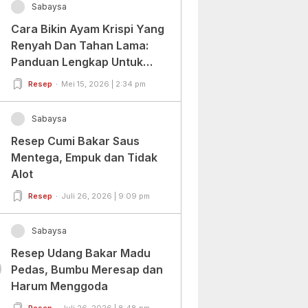
Sabaysa
Cara Bikin Ayam Krispi Yang
Renyah Dan Tahan Lama:
Panduan Lengkap Untuk
Pemula Dan Profesional
Resep
Mei 15, 2026 | 2:34 pm
Sabaysa
Resep Cumi Bakar Saus
Mentega, Empuk dan Tidak
Alot
Resep
Juli 26, 2026 | 9:09 pm
Sabaysa
Resep Udang Bakar Madu
0
Pedas, Bumbu Meresap dan
Harum Menggoda
Resep
Juli 26, 2026 | 8:48 pm