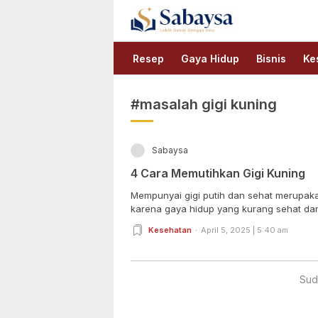
Sabaysa
Lebih Dekat Dengan Ilmu
Resep
Gaya Hidup
Bisnis
Ke
#masalah gigi kuning
Sabaysa
4 Cara Memutihkan Gigi Kuning
Mempunyai gigi putih dan sehat merupak
karena gaya hidup yang kurang sehat dan.
Kesehatan
April 5, 2025 | 5:40 am
Sud