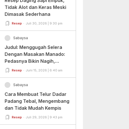
Resep Daging Sapi Empuk,
Tidak Alot dan Keras Meski
Dimasak Sederhana
Resep
Juli 30, 2026 | 9:30 pm
Sabaysa
Judul: Menggugah Selera
Dengan Masakan Manado:
Pedasnya Bikin Nagih,
Ragamnya Bikin Ketagihan!
Resep
Juni 15, 2026 | 6:40 am
Sabaysa
Cara Membuat Telur Dadar
Padang Tebal, Mengembang
dan Tidak Mudah Kempis
Resep
Juli 29, 2026 | 9:43 pm