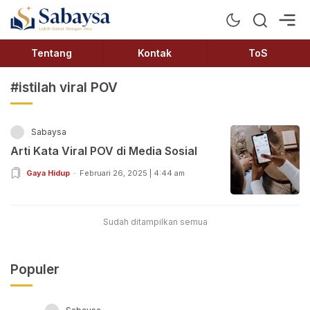
Sabaysa
Lebih Dekat Dengan Ilmu
Tentang
Kontak
ToS
#istilah viral POV
Sabaysa
Arti Kata Viral POV di Media Sosial
Gaya Hidup
Februari 26, 2025 | 4:44 am
Sudah ditampilkan semua
Populer