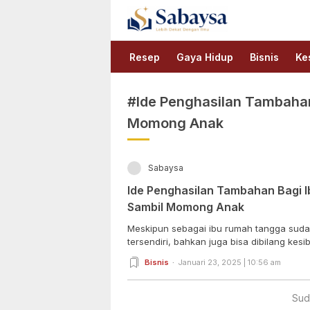
Sabaysa
Lebih Dekat Dengan Ilmu
Resep
Gaya Hidup
Bisnis
Ke
#Ide Penghasilan Tambaha
Momong Anak
Sabaysa
Ide Penghasilan Tambahan Bagi 
Sambil Momong Anak
Meskipun sebagai ibu rumah tangga sud
tersendiri, bahkan juga bisa dibilang kesi
Bisnis
Januari 23, 2025 | 10:56 am
Sud