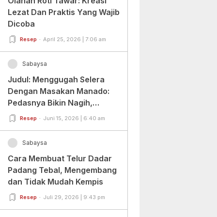
Olahan Roti Tawar: Kreasi
Lezat Dan Praktis Yang Wajib
Dicoba
Resep
April 25, 2026 | 7:06 am
Sabaysa
Judul: Menggugah Selera
Dengan Masakan Manado:
Pedasnya Bikin Nagih,
Ragamnya Bikin Ketagihan!
Resep
Juni 15, 2026 | 6:40 am
Sabaysa
Cara Membuat Telur Dadar
Padang Tebal, Mengembang
dan Tidak Mudah Kempis
Resep
Juli 29, 2026 | 9:43 pm