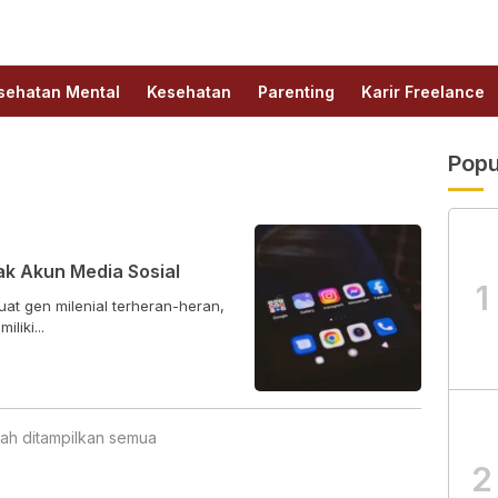
sehatan Mental
Kesehatan
Parenting
Karir Freelance
Popu
k Akun Media Sosial
1
at gen milenial terheran-heran,
liki...
ah ditampilkan semua
2