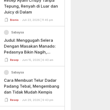
Resep Ayam Crispy Tanpa
Tepung, Renyah di Luar dan
Juicy di Dalam
Bisnis
Juli 23, 2026 | 11:45 pm
Sabaysa
Judul: Menggugah Selera
Dengan Masakan Manado:
Pedasnya Bikin Nagih,
Ragamnya Bikin Ketagihan!
Resep
Juni 15, 2026 | 6:40 am
Sabaysa
Cara Membuat Telur Dadar
Padang Tebal, Mengembang
dan Tidak Mudah Kempis
Resep
Juli 29, 2026 | 9:43 pm