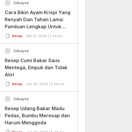
Sabaysa
Cara Bikin Ayam Krispi Yang
Renyah Dan Tahan Lama:
Panduan Lengkap Untuk
Pemula Dan Profesional
Resep
Mei 15, 2026 | 2:34 pm
Sabaysa
Resep Cumi Bakar Saus
Mentega, Empuk dan Tidak
Alot
Resep
Juli 26, 2026 | 9:09 pm
Sabaysa
Resep Udang Bakar Madu
0
Pedas, Bumbu Meresap dan
Harum Menggoda
Resep
Juli 26, 2026 | 8:48 pm