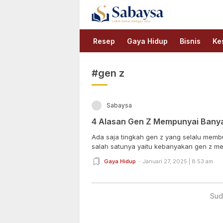
Sabaysa
Lebih Dekat Dengan Ilmu
Resep
Gaya Hidup
Bisnis
Ke
#gen z
Sabaysa
4 Alasan Gen Z Mempunyai Banya
Ada saja tingkah gen z yang selalu membu
salah satunya yaitu kebanyakan gen z memi
Gaya Hidup
Januari 27, 2025 | 8:53 am
Sud