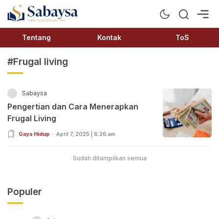
Sabaysa
Lebih Dekat Dengan Ilmu
Tentang
Kontak
ToS
#Frugal living
Sabaysa
Pengertian dan Cara Menerapkan
Frugal Living
Gaya Hidup
April 7, 2025 | 6:26 am
Sudah ditampilkan semua
Populer