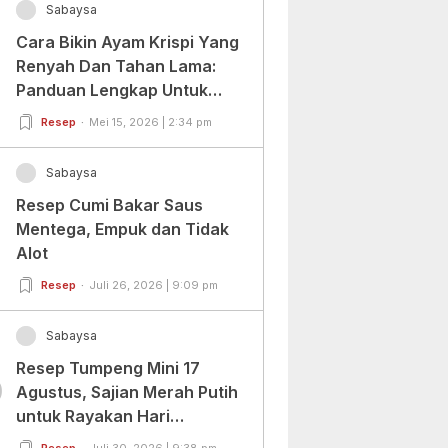
Sabaysa
Cara Bikin Ayam Krispi Yang
Renyah Dan Tahan Lama:
Panduan Lengkap Untuk
Pemula Dan Profesional
Resep
Mei 15, 2026 | 2:34 pm
Sabaysa
Resep Cumi Bakar Saus
Mentega, Empuk dan Tidak
Alot
Resep
Juli 26, 2026 | 9:09 pm
Sabaysa
Resep Tumpeng Mini 17
0
Agustus, Sajian Merah Putih
untuk Rayakan Hari
Kemerdekaan
Resep
Juli 30, 2026 | 9:38 pm