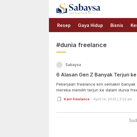
Sabaysa
Lebih Dekat Dengan Ilmu
Resep
Gaya Hidup
Bisnis
Ke
#dunia freelance
Sabaysa
6 Alasan Gen Z Banyak Terjun ke
Pekerjaan freelance kini semakin banyak d
mereka memilih terjun ke dalam dunia free
Karir Freelance
April 14, 2025 | 3:52 am
Sud