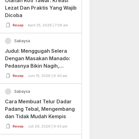
Olahan Roti Tawar: Kreasi
Lezat Dan Praktis Yang Wajib
Dicoba
Resep
April 25, 2026 | 7:06 am
Sabaysa
Judul: Menggugah Selera
Dengan Masakan Manado:
Pedasnya Bikin Nagih,
Ragamnya Bikin Ketagihan!
Resep
Juni 15, 2026 | 6:40 am
Sabaysa
Cara Membuat Telur Dadar
Padang Tebal, Mengembang
dan Tidak Mudah Kempis
Resep
Juli 29, 2026 | 9:43 pm