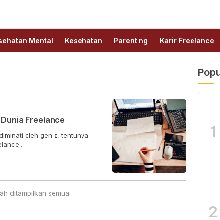
sehatan Mental
Kesehatan
Parenting
Karir Freelance
Popu
 Dunia Freelance
1
iminati oleh gen z, tentunya
lance...
ah ditampilkan semua
2