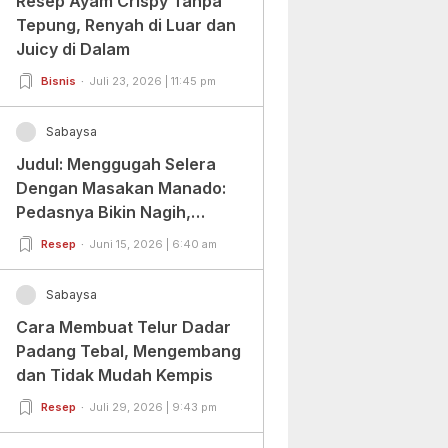
Resep Ayam Crispy Tanpa
Tepung, Renyah di Luar dan
Juicy di Dalam
Bisnis
Juli 23, 2026 | 11:45 pm
Sabaysa
Judul: Menggugah Selera
Dengan Masakan Manado:
Pedasnya Bikin Nagih,
Ragamnya Bikin Ketagihan!
Resep
Juni 15, 2026 | 6:40 am
Sabaysa
Cara Membuat Telur Dadar
Padang Tebal, Mengembang
dan Tidak Mudah Kempis
Resep
Juli 29, 2026 | 9:43 pm