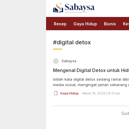
Sabaysa
Lebih Dekat Dengan Ilmu
Resep
Gaya Hidup
Bisnis
Ke
#digital detox
Sabaysa
Mengenal Digital Detox untuk Hid
Istilah kata digital detox sedang ramai d
media sosial, mengingat jaman sekarang m
Gaya Hidup
Maret 18, 2025 | 8:01 am
Sud