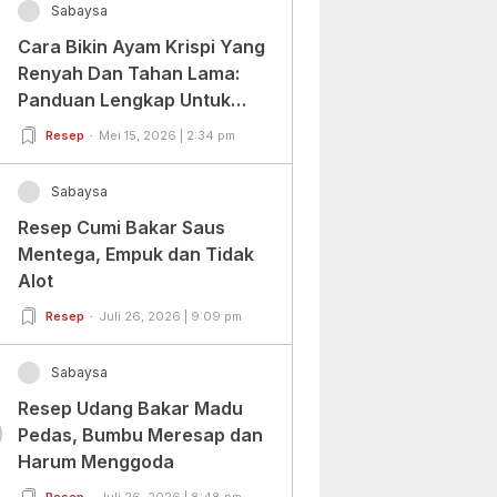
Sabaysa
Cara Bikin Ayam Krispi Yang
Renyah Dan Tahan Lama:
Panduan Lengkap Untuk
Pemula Dan Profesional
Resep
Mei 15, 2026 | 2:34 pm
Sabaysa
Resep Cumi Bakar Saus
Mentega, Empuk dan Tidak
Alot
Resep
Juli 26, 2026 | 9:09 pm
Sabaysa
Resep Udang Bakar Madu
0
Pedas, Bumbu Meresap dan
Harum Menggoda
Resep
Juli 26, 2026 | 8:48 pm