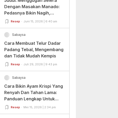
Judul: Menggugah Selera
Dengan Masakan Manado:
Pedasnya Bikin Nagih,
Ragamnya Bikin Ketagihan!
Resep
Juni 15, 2026 | 6:40 am
Sabaysa
Cara Membuat Telur Dadar
Padang Tebal, Mengembang
dan Tidak Mudah Kempis
Resep
Juli 29, 2026 | 9:43 pm
Sabaysa
Cara Bikin Ayam Krispi Yang
Renyah Dan Tahan Lama:
Panduan Lengkap Untuk
Pemula Dan Profesional
Resep
Mei 15, 2026 | 2:34 pm