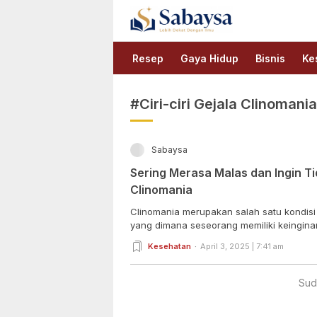
Sabaysa
Lebih Dekat Dengan Ilmu
Resep
Gaya Hidup
Bisnis
Ke
#Ciri-ciri Gejala Clinomania
Sabaysa
Sering Merasa Malas dan Ingin Tid
Clinomania
Clinomania merupakan salah satu kondisi
yang dimana seseorang memiliki keinginan
Kesehatan
April 3, 2025 | 7:41 am
Sud