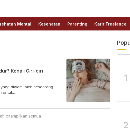
sehatan Mental
Kesehatan
Parenting
Karir Freelance
Popu
ur? Kenali Ciri-ciri
1
 yang dialami oleh seseorang
 untuk...
ah ditampilkan semua
2