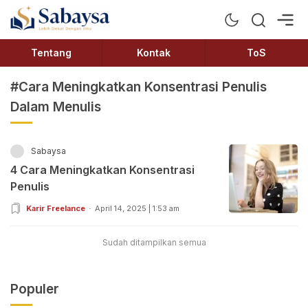
Sabaysa
Lebih Dekat Dengan Ilmu
Tentang
Kontak
ToS
#Cara Meningkatkan Konsentrasi Penulis
Dalam Menulis
Sabaysa
4 Cara Meningkatkan Konsentrasi
Penulis
Karir Freelance
April 14, 2025 | 1:53 am
Sudah ditampilkan semua
Populer