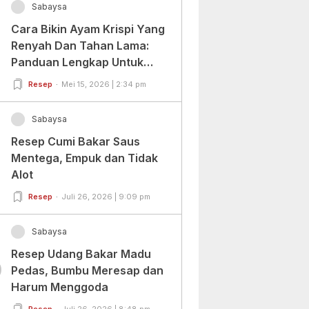
Sabaysa
Cara Bikin Ayam Krispi Yang
Renyah Dan Tahan Lama:
Panduan Lengkap Untuk
Pemula Dan Profesional
Resep
Mei 15, 2026 | 2:34 pm
Sabaysa
Resep Cumi Bakar Saus
Mentega, Empuk dan Tidak
Alot
Resep
Juli 26, 2026 | 9:09 pm
Sabaysa
Resep Udang Bakar Madu
0
Pedas, Bumbu Meresap dan
Harum Menggoda
Resep
Juli 26, 2026 | 8:48 pm