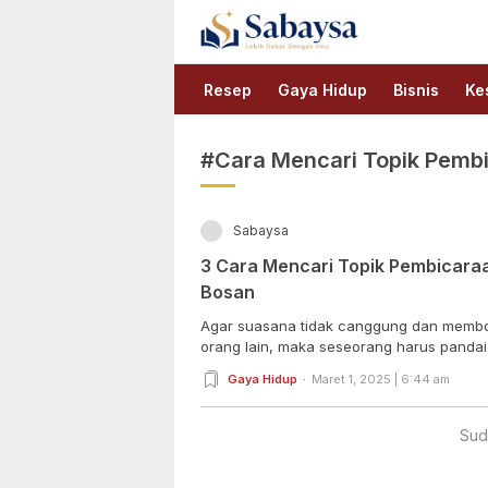
Sabaysa
Lebih Dekat Dengan Ilmu
Resep
Gaya Hidup
Bisnis
Ke
#Cara Mencari Topik Pemb
Sabaysa
3 Cara Mencari Topik Pembicaraa
Bosan
Agar suasana tidak canggung dan memb
orang lain, maka seseorang harus pandai-
Gaya Hidup
Maret 1, 2025 | 6:44 am
Sud