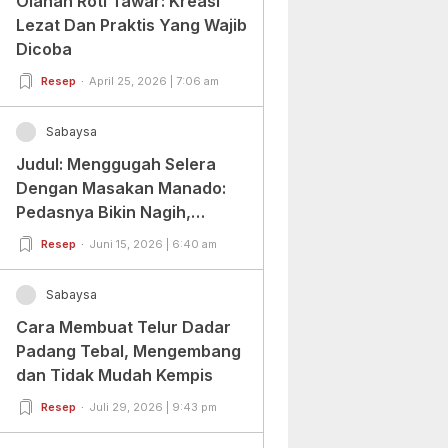
Olahan Roti Tawar: Kreasi
Lezat Dan Praktis Yang Wajib
Dicoba
Resep
April 25, 2026 | 7:06 am
Sabaysa
Judul: Menggugah Selera
Dengan Masakan Manado:
Pedasnya Bikin Nagih,
Ragamnya Bikin Ketagihan!
Resep
Juni 15, 2026 | 6:40 am
Sabaysa
Cara Membuat Telur Dadar
Padang Tebal, Mengembang
dan Tidak Mudah Kempis
Resep
Juli 29, 2026 | 9:43 pm