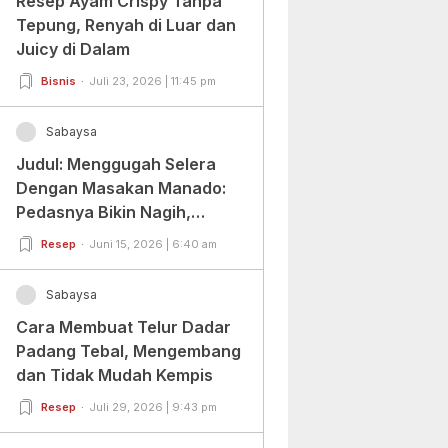
Resep Ayam Crispy Tanpa
Tepung, Renyah di Luar dan
Juicy di Dalam
Bisnis
Juli 23, 2026 | 11:45 pm
Sabaysa
Judul: Menggugah Selera
Dengan Masakan Manado:
Pedasnya Bikin Nagih,
Ragamnya Bikin Ketagihan!
Resep
Juni 15, 2026 | 6:40 am
Sabaysa
Cara Membuat Telur Dadar
Padang Tebal, Mengembang
dan Tidak Mudah Kempis
Resep
Juli 29, 2026 | 9:43 pm