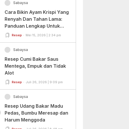
Sabaysa
Cara Bikin Ayam Krispi Yang
Renyah Dan Tahan Lama:
Panduan Lengkap Untuk
Pemula Dan Profesional
Resep
Mei 15, 2026 | 2:34 pm
Sabaysa
Resep Cumi Bakar Saus
Mentega, Empuk dan Tidak
Alot
Resep
Juli 26, 2026 | 9:09 pm
Sabaysa
Resep Udang Bakar Madu
0
Pedas, Bumbu Meresap dan
Harum Menggoda
Resep
Juli 26, 2026 | 8:48 pm