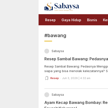
Sabaysa
Lebih Dekat Dengan Ilmu
Resep
Gaya Hidup
Bisnis
Ke
#bawang
Sabaysa
Resep Sambal Bawang: Pedasnya 
Resep Sambal Bawang: Pedasnya Menggod
siapa yang bisa menolak kelezatannya? Se
Resep
Juli 3, 2026 | 4:32 am
Sabaysa
Ayam Kecap Bawang Bombay: Res