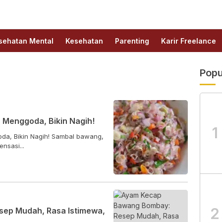
sehatan Mental
Kesehatan
Parenting
Karir Freelance
Popu
Menggoda, Bikin Nagih!
1
a, Bikin Nagih! Sambal bawang,
nsasi...
2
ep Mudah, Rasa Istimewa,